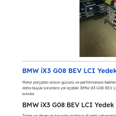
BMW iX3 G08 BEV LCI Yedek 
Motor parçaları aracın gücünü ve performansını belirle
daha büyük sorunlara yol açabilir. BMW iX3 G08 BEV L
sunulur.
BMW iX3 G08 BEV LCI Yedek P
Triger ve aksesuar kayışları motorun düzenli çalışma