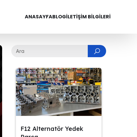
ANASAYFA
BLOG
İLETIŞIM BILGILERI
F12 Alternatör Yedek
Parça