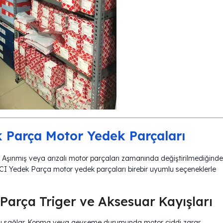
Parça Motor Yedek Parçaları
r. Aşınmış veya arızalı motor parçaları zamanında değiştirilmediğinde
CI Yedek Parça motor yedek parçaları birebir uyumlu seçeneklerle
arça Triger ve Aksesuar Kayışları
sını sağlar. Kopma veya gevşeme durumunda motor ciddi zarar