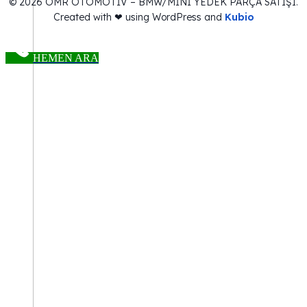
© 2026 OMR OTOMOTİV – BMW/MİNİ YEDEK PARÇA SATIŞI.
Created with ❤ using WordPress and
Kubio
HEMEN ARA