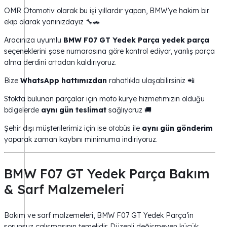
OMR Otomotiv olarak bu işi yıllardır yapan, BMW’ye hakim bir
ekip olarak yanınızdayız 🔧🚗
Aracınıza uyumlu
BMW F07 GT Yedek Parça yedek parça
seçeneklerini şase numarasına göre kontrol ediyor, yanlış parça
alma derdini ortadan kaldırıyoruz.
Bize
WhatsApp hattımızdan
rahatlıkla ulaşabilirsiniz 📲
Stokta bulunan parçalar için moto kurye hizmetimizin olduğu
bölgelerde
aynı gün teslimat
sağlıyoruz 🚚
Şehir dışı müşterilerimiz için ise otobüs ile
aynı gün gönderim
yaparak zaman kaybını minimuma indiriyoruz.
BMW F07 GT Yedek Parça Bakım
& Sarf Malzemeleri
Bakım ve sarf malzemeleri, BMW F07 GT Yedek Parça’in
sorunsuz çalışmasının temelidir. Düzenli değişmeyen küçük