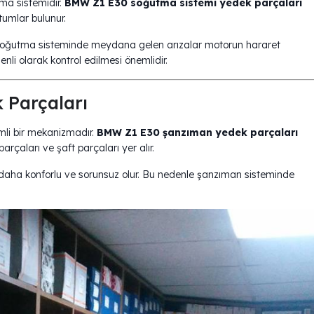
tma sistemidir.
BMW Z1 E30 soğutma sistemi yedek parçaları
tumlar bulunur.
. Soğutma sisteminde meydana gelen arızalar motorun hararet
li olarak kontrol edilmesi önemlidir.
edek Parçaları
mli bir mekanizmadır.
BMW Z1 E30 şanzıman yedek parçaları
parçaları ve şaft parçaları yer alır.
 daha konforlu ve sorunsuz olur. Bu nedenle şanzıman sisteminde