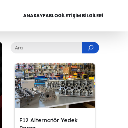
ANASAYFA
BLOG
İLETIŞIM BILGILERI
F12 Alternatör Yedek
Parça