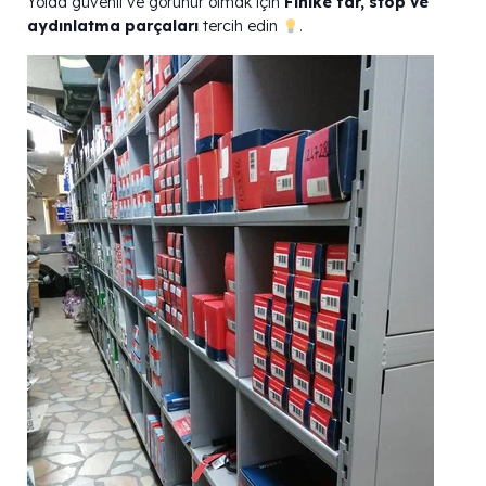
Yolda güvenli ve görünür olmak için
Finike far, stop ve
aydınlatma parçaları
tercih edin
.