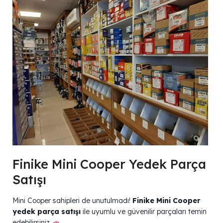
Finike Mini Cooper Yedek Parça
Satışı
Mini Cooper sahipleri de unutulmadı!
Finike Mini Cooper
yedek parça satışı
ile uyumlu ve güvenilir parçaları temin
edebilirsiniz
.