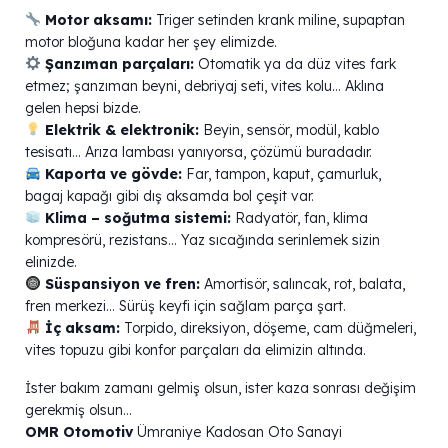
Motor aksamı:
Triger setinden krank miline, supaptan
motor bloğuna kadar her şey elimizde.
Şanzıman parçaları:
Otomatik ya da düz vites fark
etmez; şanzıman beyni, debriyaj seti, vites kolu… Aklına
gelen hepsi bizde.
Elektrik & elektronik:
Beyin, sensör, modül, kablo
tesisatı… Arıza lambası yanıyorsa, çözümü buradadır.
Kaporta ve gövde:
Far, tampon, kaput, çamurluk,
bagaj kapağı gibi dış aksamda bol çeşit var.
Klima – soğutma sistemi:
Radyatör, fan, klima
kompresörü, rezistans… Yaz sıcağında serinlemek sizin
elinizde.
Süspansiyon ve fren:
Amortisör, salıncak, rot, balata,
fren merkezi… Sürüş keyfi için sağlam parça şart.
İç aksam:
Torpido, direksiyon, döşeme, cam düğmeleri,
vites topuzu gibi konfor parçaları da elimizin altında.
İster bakım zamanı gelmiş olsun, ister kaza sonrası değişim
gerekmiş olsun…
OMR Otomotiv
Ümraniye Kadosan Oto Sanayi